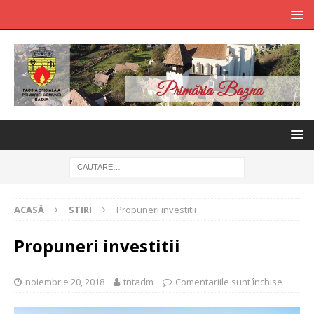
ACASĂ
STIRI
Propuneri investitii
Propuneri investitii
noiembrie 20, 2018
tntadm
Comentariile sunt închise