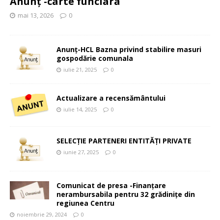
Anunț -carte funciara
mai 13, 2026
0
Anunț-HCL Bazna privind stabilire masuri
gospodărie comunala
iulie 21, 2025
0
Actualizare a recensământului
iulie 14, 2025
0
SELECȚIE PARTENERI ENTITĂȚI PRIVATE
iunie 27, 2025
0
Comunicat de presa -Finanțare
nerambursabila pentru 32 grădinițe din
regiunea Centru
noiembrie 29, 2024
0