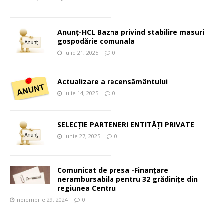
Anunț-HCL Bazna privind stabilire masuri
gospodărie comunala
iulie 21, 2025
0
Actualizare a recensământului
iulie 14, 2025
0
SELECȚIE PARTENERI ENTITĂȚI PRIVATE
iunie 27, 2025
0
Comunicat de presa -Finanțare
nerambursabila pentru 32 grădinițe din
regiunea Centru
noiembrie 29, 2024
0