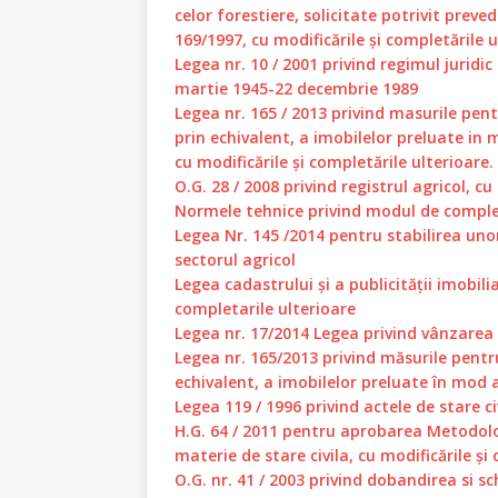
celor forestiere, solicitate potrivit preved
169/1997, cu modificările și completările u
Legea nr. 10 / 2001 privind regimul juridi
martie 1945-22 decembrie 1989
Legea nr. 165 / 2013 privind masurile pent
prin echivalent, a imobilelor preluate i
cu modificările și completările ulterioare.
O.G. 28 / 2008 privind registrul agricol, cu
Normele tehnice privind modul de complet
Legea Nr. 145 /2014 pentru stabilirea uno
sectorul agricol
Legea cadastrului și a publicității imobilia
completarile ulterioare
Legea nr. 17/2014 Legea privind vânzarea 
Legea nr. 165/2013 privind măsurile pentru
echivalent, a imobilelor preluate în mod
Legea 119 / 1996 privind actele de stare ci
H.G. 64 / 2011 pentru aprobarea Metodologi
materie de stare civila, cu modificările și
O.G. nr. 41 / 2003 privind dobandirea si 