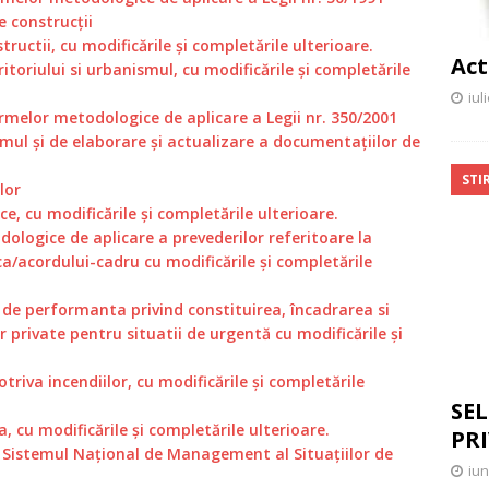
e construcții
tructii, cu modificările și completările ulterioare.
Act
toriului si urbanismul, cu modificările și completările
iul
rmelor metodologice de aplicare a Legii nr. 350/2001
smul și de elaborare și actualizare a documentațiilor de
STIR
lor
ice, cu modificările și completările ulterioare.
ologice de aplicare a prevederilor referitoare la
ca/acordului-cadru cu modificările și completările
r de performanta privind constituirea, încadrarea si
or private pentru situatii de urgentă cu modificările și
triva incendiilor, cu modificările și completările
SEL
a, cu modificările și completările ulterioare.
PR
 Sistemul Național de Management al Situațiilor de
iun