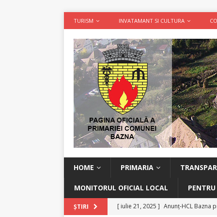
TURISM
INVATAMANT SI CULTURA
CO
HOME
PRIMARIA
TRANSPAR
MONITORUL OFICIAL LOCAL
PENTRU
[ iulie 21, 2025 ]
Anunț-HCL Bazna pr
ȘTIRI