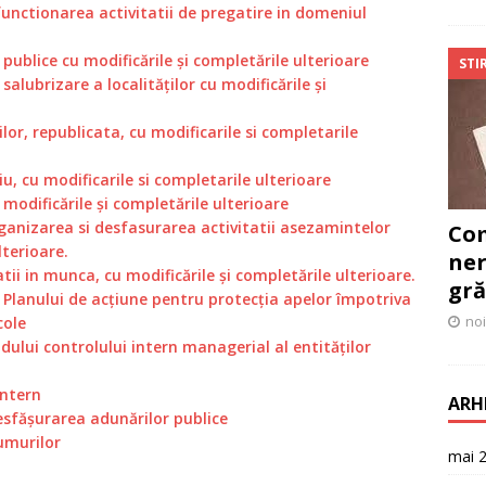
 functionarea activitatii de pregatire in domeniul
ți publice cu modificările și completările ulterioare
STIR
 salubrizare a localităților cu modificările și
lor, republicata, cu modificarile si completarile
u, cu modificarile si completarile ulterioare
u modificările și completările ulterioare
organizarea si desfasurarea activitatii asezamintelor
Com
lterioare.
ner
atii in munca, cu modificările și completările ulterioare.
gră
 Planului de acțiune pentru protecția apelor împotriva
noi
cole
dului controlului intern managerial al entităților
intern
ARH
desfăşurarea adunărilor publice
umurilor
mai 