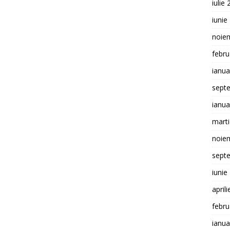
iulie
iunie
noie
febru
ianua
sept
ianua
mart
noie
sept
iunie
april
febru
ianua