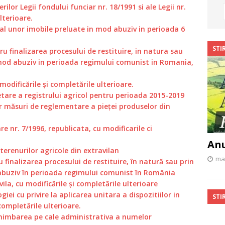
erilor Legii fondului funciar nr. 18/1991 si ale Legii nr.
lterioare.
c al unor imobile preluate in mod abuziv in perioada 6
STIR
ru finalizarea procesului de restituire, in natura sau
n mod abuziv in perioada regimului comunist in Romania,
 modificările și completările ulterioare.
are a registrului agricol pentru perioada 2015-2019
r măsuri de reglementare a pieţei produselor din
re nr. 7/1996, republicata, cu modificarile ci
Anu
terenurilor agricole din extravilan
mai
 finalizarea procesului de restituire, în natură sau prin
 abuziv în perioada regimului comunist în România
vila, cu modificările și completările ulterioare
ei cu privire la aplicarea unitara a dispozitiilor in
STIR
 completările ulterioare.
schimbarea pe cale administrativa a numelor