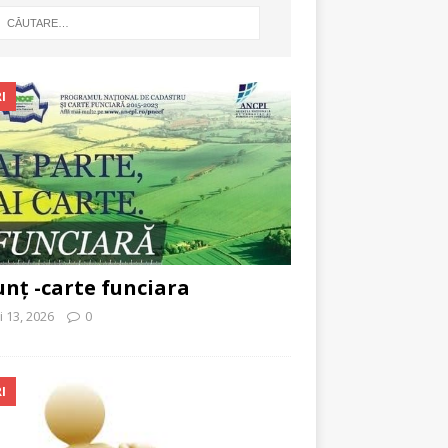
I
nț -carte funciara
 13, 2026
0
I