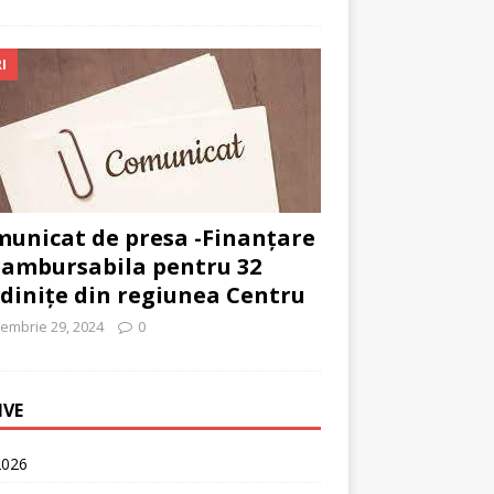
I
unicat de presa -Finanțare
ambursabila pentru 32
dinițe din regiunea Centru
embrie 29, 2024
0
IVE
2026