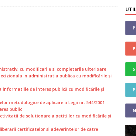
nsământului
STIRI
UTI
I ENTITĂȚI PRIVATE
STIRI
 presa -Finanțare nerambursabila pentru 32 grădinițe din
P
ra
STIRI
P
strativ, cu modificarile si completarile ulterioare
S
ecizionala in administratia publica cu modificările și
a informatiile de interes publică cu modificările și
P
lor metodologice de aplicare a Legii nr. 544/2001
teres public
N
tivitatii de solutionare a petitiilor cu modificările și
iberarii certificatelor si adeverintelor de catre