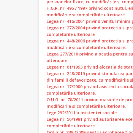
persoanelor fizice, cu modificările și comp
H.G.R. nr. 495 / 1997 privind continutul, el
modificările și completările ulterioare
Legea nr. 416/2001 privind venitul minim g
Legea nr. 272/2004 privind protectia si pr
completările ulterioare
Legea nr. 448/2006 privind protectia si p
modificările și completările ulterioare.
Legea 277/2010 privind alocatia pentru sus
ulterioare.
Legea nr. 61/1993 privind alocatia de stat 
Legea nr. 248/2015 privind stimularea par
din familii defavorizate, cu modificările ș
Legea nr. 17/2000 privind asistenta social
completările ulterioare.
O.U.G. nr. 70/2011 privind masurile de pro
modificările și completările ulterioare.
Lege 292/2011 a asistentei sociale
Legea nr. 50/1991 privind autorizarea execu
completările ulterioare.
Ordin nr. 839 /2009 pentru aprobarea Nor