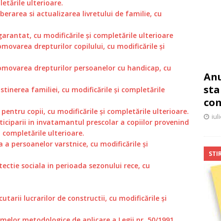
letările ulterioare.
iberarea si actualizarea livretului de familie, cu
arantat, cu modificările și completările ulterioare
omovarea drepturilor copilului, cu modificările și
romovarea drepturilor persoanelor cu handicap, cu
Anu
sta
tinerea familiei, cu modificările și completările
co
pentru copii, cu modificările și completările ulterioare.
iul
ticiparii in invatamantul prescolar a copiilor provenind
i completările ulterioare.
a a persoanelor varstnice, cu modificările și
STIR
tectie sociala in perioada sezonului rece, cu
tarii lucrarilor de constructii, cu modificările și
melor metodologice de aplicare a Legii nr. 50/1991