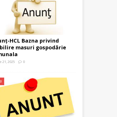
nț-HCL Bazna privind
bilire masuri gospodărie
munala
ie 21, 2025
0
I