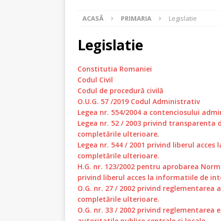
[ iulie 14, 2025 ]
Actualizare a rece
ACASĂ
PRIMARIA
Legislatie
[ iunie 27, 2025 ]
SELECȚIE PARTENER
[ noiembrie 29, 2024 ]
Comunicat de
Legislatie
regiunea Centru
STIRI
Constitutia Romaniei
[ mai 13, 2026 ]
Anunț -carte funcia
Codul Civil
Codul de procedură civilă
O.U.G. 57 /2019 Codul Administrativ
Legea nr. 554/2004 a contenciosului admini
Legea nr. 52 / 2003 privind transparenta d
completările ulterioare
.
Legea nr. 544 / 2001 privind liberul acces l
completările ulterioare.
H.G. nr. 123/2002 pentru aprobarea Norme
privind liberul acces la informatiile de in
O.G. nr. 27 / 2002 privind reglementarea ac
completările ulterioare.
O.G. nr. 33 / 2002 privind reglementarea el
autoritatile publice centrale si locale.