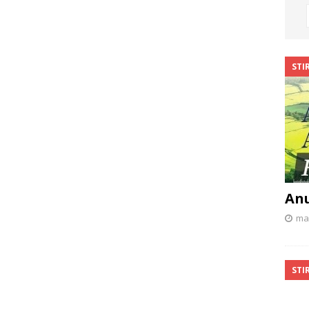
STIR
Anu
mai
STIR