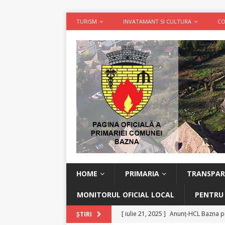
TURISM
INVATAMANT SI CULTURA
CO
HOME
PRIMARIA
TRANSPAR
MONITORUL OFICIAL LOCAL
PENTRU
[ iulie 21, 2025 ]
Anunț-HCL Bazna pr
ȘTIRI