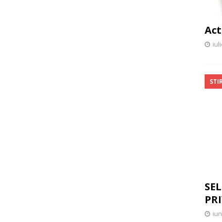
Act
iul
STIR
SEL
PR
iun