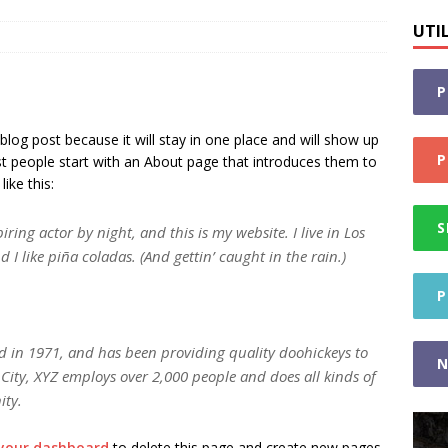
nsământului
STIRI
UTI
I ENTITĂȚI PRIVATE
STIRI
 presa -Finanțare nerambursabila pentru 32 grădinițe din
P
 blog post because it will stay in one place and will show up
ra
STIRI
P
st people start with an About page that introduces them to
like this:
S
ring actor by night, and this is my website. I live in Los
I like piña coladas. (And gettin’ caught in the rain.)
P
in 1971, and has been providing quality doohickeys to
N
City, XYZ employs over 2,000 people and does all kinds of
ity.
your dashboard
to delete this page and create new pages