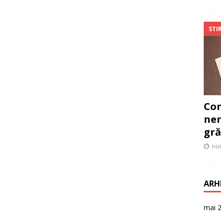
STIR
Com
ner
gră
noi
ARH
mai 