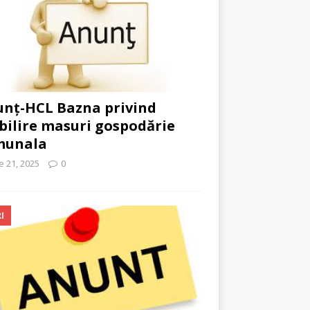
nț-HCL Bazna privind
bilire masuri gospodărie
munala
ie 21, 2025
0
I