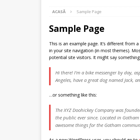
[ iulie 14, 2025 ]
Actualizare a rece
ACASĂ
Sample Page
[ iunie 27, 2025 ]
SELECȚIE PARTENER
[ noiembrie 29, 2024 ]
Comunicat de
Sample Page
regiunea Centru
STIRI
This is an example page. It’s different from a
[ mai 13, 2026 ]
Anunț -carte funcia
in your site navigation (in most themes). Mo
potential site visitors. It might say something 
Hi there! I’m a bike messenger by day, aspi
Angeles, have a great dog named Jack, and 
…or something like this:
The XYZ Doohickey Company was founded 
the public ever since. Located in Gotham 
awesome things for the Gotham commun
As a new WordPress user, you should go to