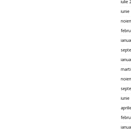
iulie
iunie
noie
febru
ianua
sept
ianua
mart
noie
sept
iunie
april
febru
ianua