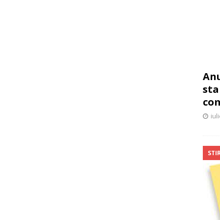
Anu
sta
co
iul
STIR