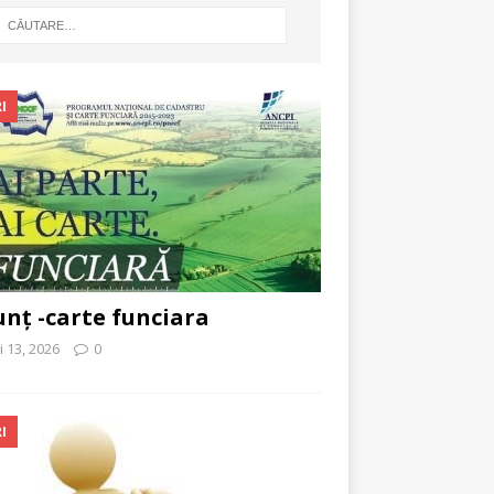
I
nț -carte funciara
 13, 2026
0
I