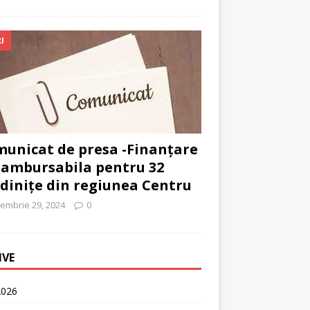
I
unicat de presa -Finanțare
ambursabila pentru 32
dinițe din regiunea Centru
embrie 29, 2024
0
IVE
2026